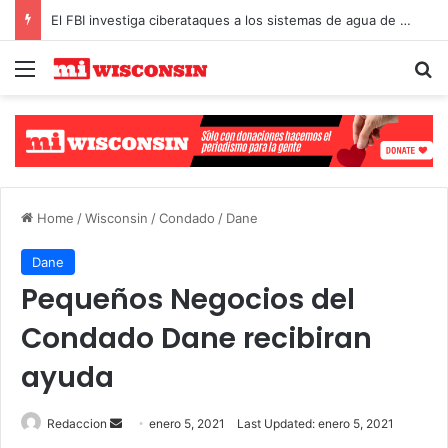
El FBI investiga ciberataques a los sistemas de agua de Michigan y Minnesota
Menu
S
Select Language
▼
Home
/
Wisconsin
/
Condado
/
Dane
Dane
Pequeños Negocios del
Condado Dane recibiran
ayuda
Redaccion
S
enero 5, 2021
Last Updated: enero 5, 2021
e