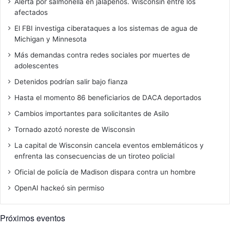
Alerta por salmonella en jalapeños. Wisconsin entre los
o
afectados
s
f
El FBI investiga ciberataques a los sistemas de agua de
a
Michigan y Minnesota
l
Más demandas contra redes sociales por muertes de
s
adolescentes
o
s
Detenidos podrían salir bajo fianza
e
Hasta el momento 86 beneficiarios de DACA deportados
n
t
Cambios importantes para solicitantes de Asilo
e
Tornado azotó noreste de Wisconsin
s
t
La capital de Wisconsin cancela eventos emblemáticos y
d
enfrenta las consecuencias de un tiroteo policial
e
Oficial de policía de Madison dispara contra un hombre
C
O
OpenAI hackeó sin permiso
V
I
Próximos eventos
D
-