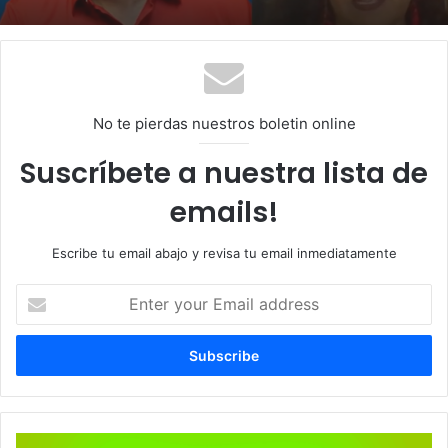
No te pierdas nuestros boletin online
Suscríbete a nuestra lista de
emails!
Escribe tu email abajo y revisa tu email inmediatamente
E
n
t
e
r
y
o
u
S