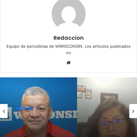
Redaccion
Equipo de periodistas de MIWISCONSIN. Los artículos publicados
no
We
bsi
te
Dane
octubre 31, 2023
Feria Inmigración para todos en
Wisconsin