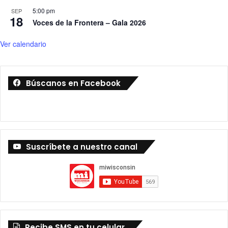
1
5:00 pm
SEP
18
9
Voces de la Frontera – Gala 2026
Ver calendario
Búscanos en Facebook
Suscríbete a nuestro canal
Recibe SMS en tu celular