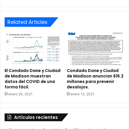
a
s
o
b
Related Articles
r
e
p
o
s
i
b
l
e
El Condado Dane y Ciudad
Condado Dane y Ciudad
de Madison muestran
de Madison anuncian $16.2
s
datos del COVID de una
millones para prevenir
r
forma fácil.
desalojos.
e
s
enero 20, 2021
enero 13, 2021
u
l
t
Artículos recientes
a
d