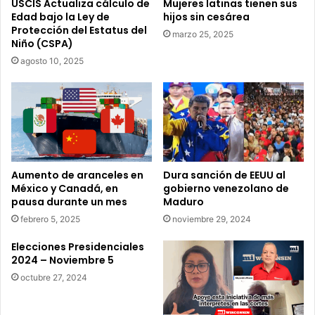
c
i
USCIS Actualiza cálculo de
Mujeres latinas tienen sus
o
Edad bajo la Ley de
hijos sin cesárea
s
Protección del Estatus del
n
a
marzo 25, 2025
Niño (CSPA)
t
r
r
s
agosto 10, 2025
a
u
l
s
a
a
v
r
i
b
o
o
l
l
Aumento de aranceles en
Dura sanción de EEUU al
e
e
México y Canadá, en
gobierno venezolano de
n
s
pausa durante un mes
Maduro
c
febrero 5, 2025
noviembre 29, 2024
i
a
Elecciones Presidenciales
d
2024 – Noviembre 5
o
octubre 27, 2024
m
é
s