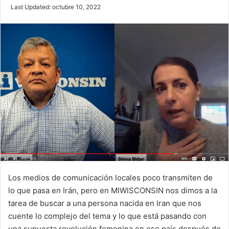
e
Last Updated: octubre 10, 2022
n
d
a
n
e
m
a
i
l
Los medios de comunicación locales poco transmiten de
lo que pasa en Irán, pero en MIWISCONSIN nos dimos a la
tarea de buscar a una persona nacida en Iran que nos
cuente lo complejo del tema y lo que está pasando con
una supuesta revolución femenina en ese país después de