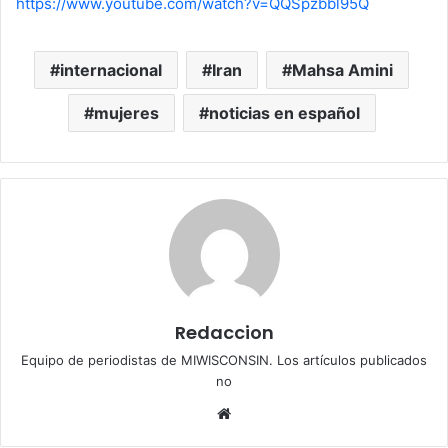
https://www.youtube.com/watch?v=QQSpzbbl95Q
internacional
Iran
Mahsa Amini
mujeres
noticias en español
Redaccion
Equipo de periodistas de MIWISCONSIN. Los artículos publicados
no
We
bsi