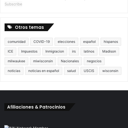
Subscribe
Otros temas
comunidad
COVID-19
elecciones
español
hispanos
ICE
Impuestos
Inmigracion
irs
latinos
Madison
milwaukee
miwisconsin
Nacionales
negocios
noticias
noticias en español
salud
USCIS
wisconsin
Afiliaciones & Patrocinios