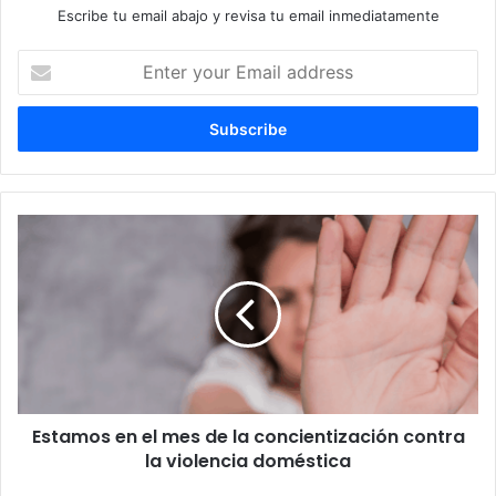
Escribe tu email abajo y revisa tu email inmediatamente
E
n
t
e
r
y
o
u
E
r
s
E
t
m
a
a
m
i
o
l
s
a
e
d
n
d
Estamos en el mes de la concientización contra
e
r
la violencia doméstica
l
e
m