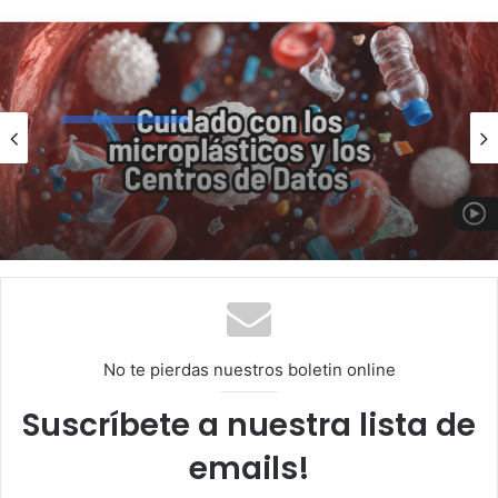
te
Uncategorized
abril 6, 2026
Uncategorized
Microplásticos y centros de datos:
expertos alertan sobre riesgos en
junio 23, 2026
Wisconsin
ONU solicita a empresas de IA divulgar
su impacto ambiental
No te pierdas nuestros boletin online
Suscríbete a nuestra lista de
emails!