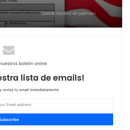
OpenAI hackeó sin permiso
Leia Rios: Primera latina en Miss
Wisconsin Teen
Agente de ICE que mató a
nuestros boletin online
colombiano tiene antecedentes
mentales
stra lista de emails!
ICE reanuda las paradas de tránsito
 y revisa tu email inmediatamente
ICE suspende paradas de tránsito
Abelardo De la Espriella jura como