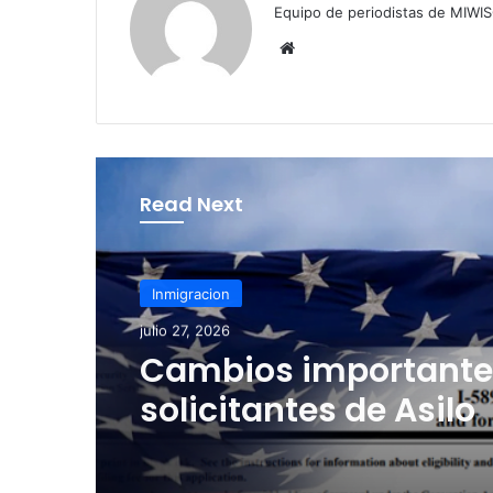
Equipo de periodistas de MIWIS
We
bsi
te
Read Next
Inmigracion
julio 27, 2026
Cambios importante
solicitantes de Asilo