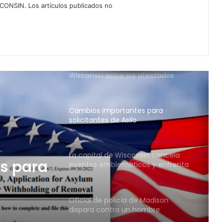
CONSIN. Los artículos publicados no
Abelardo De la Espriella jura como
presidente de Colombia
Alerta por salmonella en jalapeños.
Wisconsin entre los afectados
Cambios importantes para
solicitantes de Asilo
La capital de Wisconsin cancela
s para
eventos emblemáticos y enfrenta
las consecuencias de un tiroteo
policial
Oficial de policía de Madison
dispara contra un hombre