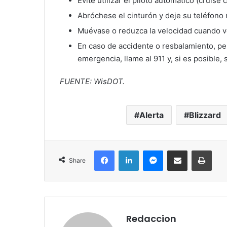
Evite utilizar el piloto automático (cruise
Abróchese el cinturón y deje su teléfono 
Muévase o reduzca la velocidad cuando v
En caso de accidente o resbalamiento, per
emergencia, llame al 911 y, si es posible, 
FUENTE: WisDOT.
Alerta
Blizzard
Facebook
LinkedIn
Messenger
Share via Email
Print
Share
Redaccion