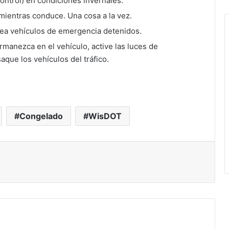
 control) en condiciones invernales.
mientras conduce. Una cosa a la vez.
ea vehículos de emergencia detenidos.
manezca en el vehículo, active las luces de
OpenAI hackeó sin permiso
saque los vehículos del tráfico.
Leia Rios: Primera latina en Miss
Wisconsin Teen
Congelado
WisDOT
Agente de ICE que mató a
colombiano tiene antecedentes
mentales
ICE reanuda las paradas de tránsito
ICE suspende paradas de tránsito