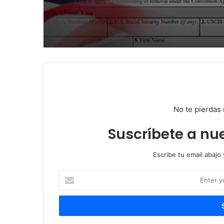
No te pierdas 
Suscríbete a nue
Escribe tu email abajo
E
n
t
e
r