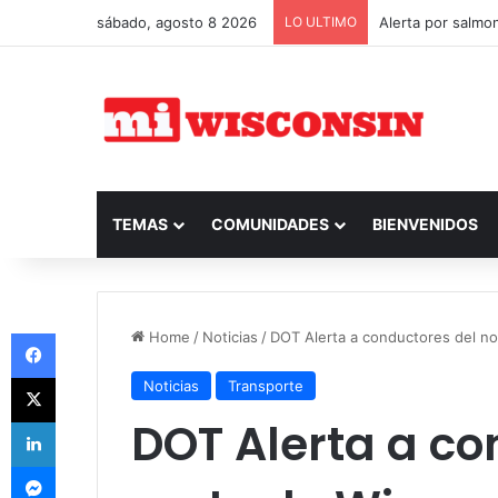
sábado, agosto 8 2026
LO ULTIMO
El FBI investiga
TEMAS
COMUNIDADES
BIENVENIDOS
Facebook
Home
/
Noticias
/
DOT Alerta a conductores del n
X
Noticias
Transporte
DOT Alerta a co
LinkedIn
Messenger