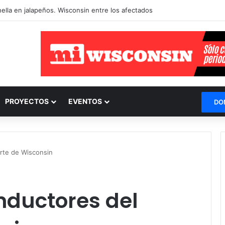
 ciberataques a los sistemas de agua de Michigan y Minnesota
PROYECTOS
EVENTOS
DO
orte de Wisconsin
nductores del