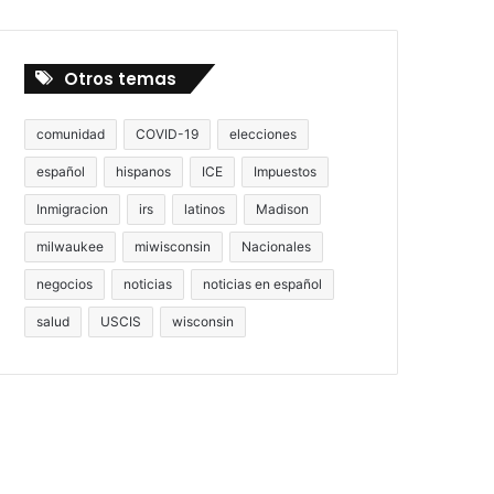
Otros temas
comunidad
COVID-19
elecciones
español
hispanos
ICE
Impuestos
Inmigracion
irs
latinos
Madison
milwaukee
miwisconsin
Nacionales
negocios
noticias
noticias en español
salud
USCIS
wisconsin