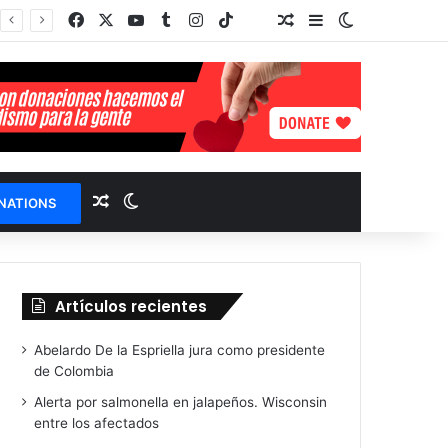
Facebook
X
YouTube
Tumblr
Instagram
TikTok
Random Article
Sidebar
Switch skin
TikTok
Select Language
▼
Random Article
Switch skin
NATIONS
Artículos recientes
Abelardo De la Espriella jura como presidente
de Colombia
Alerta por salmonella en jalapeños. Wisconsin
entre los afectados