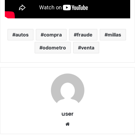
autos
compra
fraude
millas
odometro
venta
user
We
bsi