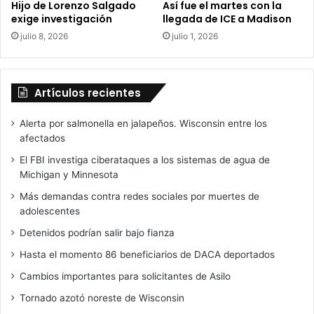
Hijo de Lorenzo Salgado
Así fue el martes con la
r
exige investigación
llegada de ICE a Madison
a
julio 8, 2026
julio 1, 2026
n
o
c
a
Artículos recientes
e
r
Alerta por salmonella en jalapeños. Wisconsin entre los
e
afectados
n
e
El FBI investiga ciberataques a los sistemas de agua de
l
Michigan y Minnesota
l
Más demandas contra redes sociales por muertes de
a
adolescentes
s
.
Detenidos podrían salir bajo fianza
Hasta el momento 86 beneficiarios de DACA deportados
Cambios importantes para solicitantes de Asilo
Tornado azotó noreste de Wisconsin