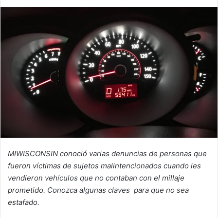
e
n
d
a
n
e
m
a
i
l
MIWISCONSIN conoció varias denuncias de personas que
fueron víctimas de sujetos malintencionados cuando les
vendieron vehículos que no contaban con el millaje
prometido. Conozca algunas claves para que no sea
estafado.