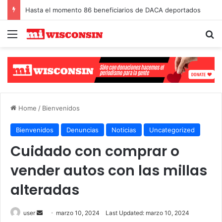
Cambios importantes para solicitantes de Asilo
Menu
S
Select Language
▼
Home
/
Bienvenidos
Bienvenidos
Denuncias
Noticias
Uncategorized
Cuidado con comprar o
vender autos con las millas
alteradas
user
S
marzo 10, 2024
Last Updated: marzo 10, 2024