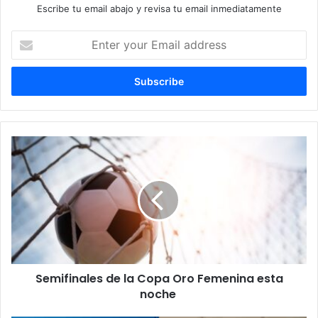
Escribe tu email abajo y revisa tu email inmediatamente
E
n
t
e
r
y
o
u
S
r
e
E
m
m
i
a
f
i
i
l
n
a
a
d
l
d
Semifinales de la Copa Oro Femenina esta
e
r
noche
s
e
d