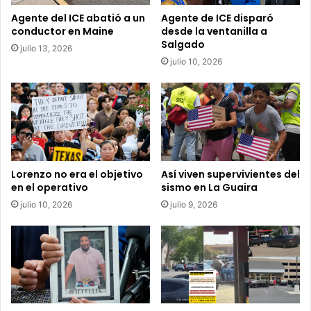
s
n
d
Agente del ICE abatió a un
Agente de ICE disparó
o
conductor en Maine
desde la ventanilla a
e
Salgado
c
l
julio 13, 2026
h
2
julio 10, 2026
e
0
2
3
y
l
o
s
Lorenzo no era el objetivo
Así viven supervivientes del
c
en el operativo
sismo en La Guaira
o
julio 10, 2026
julio 9, 2026
n
s
e
j
o
s
p
a