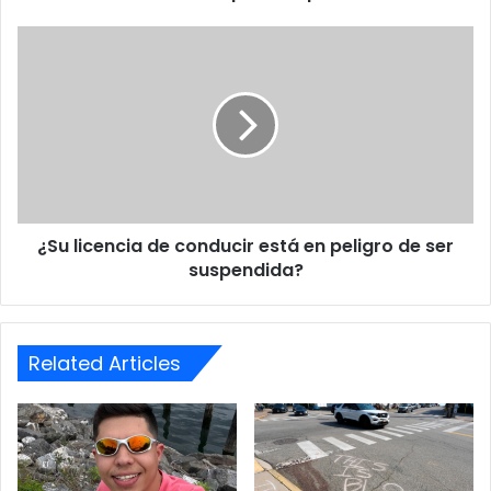
¿Su
licencia
de
conducir
está
en
peligro
de
ser
¿Su licencia de conducir está en peligro de ser
suspendida?
suspendida?
Related Articles