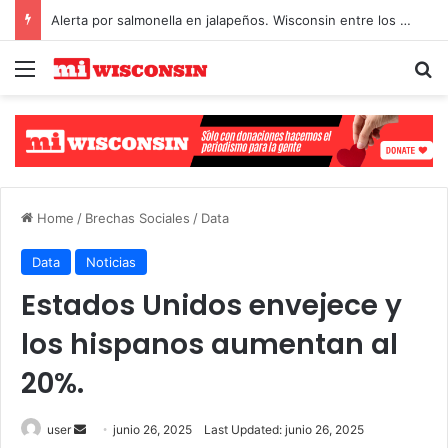
Alerta por salmonella en jalapeños. Wisconsin entre los afectados
Menu
Se
Select Language
▼
Home
/
Brechas Sociales
/
Data
Data
Noticias
Estados Unidos envejece y
los hispanos aumentan al
20%.
Send
user
junio 26, 2025
Last Updated: junio 26, 2025