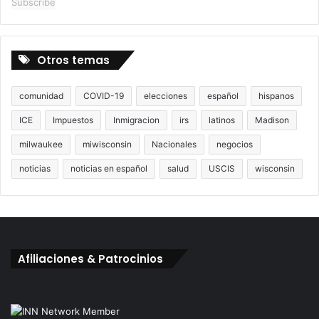
Subscribe
Otros temas
comunidad
COVID-19
elecciones
español
hispanos
ICE
Impuestos
Inmigracion
irs
latinos
Madison
milwaukee
miwisconsin
Nacionales
negocios
noticias
noticias en español
salud
USCIS
wisconsin
Afiliaciones & Patrocinios