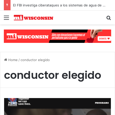
El FBI investiga ciberataques a los sistemas de agua de Michigan y Minnesota
Menu
S
Select Language
▼
Home
/
conductor elegido
conductor elegido