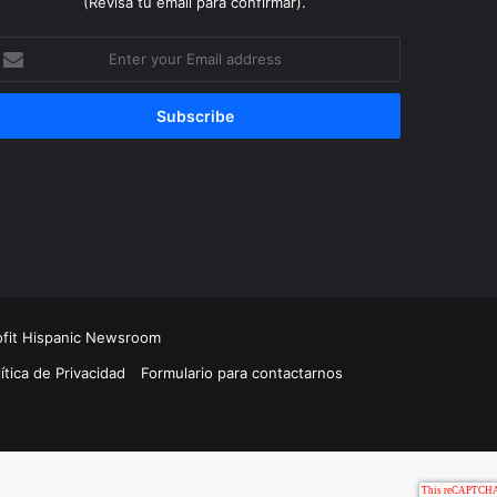
(Revisa tu email para confirmar).
nter
our
mail
ddress
ofit Hispanic Newsroom
ítica de Privacidad
Formulario para contactarnos