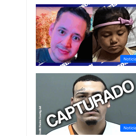
Notici
Notici