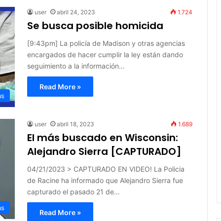
user
abril 24, 2023
1.724
Se busca posible homicida
[9:43pm] La policía de Madison y otras agencias
encargados de hacer cumplir la ley están dando
seguimiento a la información…
Read More »
as
user
abril 18, 2023
1.689
El más buscado en Wisconsin:
Alejandro Sierra [CAPTURADO]
04/21/2023 > CAPTURADO EN VIDEO! La Policia
de Racine ha informado que Alejandro Sierra fue
capturado el pasado 21 de…
as
Read More »