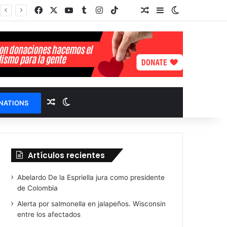
Facebook
X
YouTube
Tumblr
Instagram
TikTok
Random Article
Sidebar
Switch skin
TikTok
Select Language
▼
Random Article
Switch skin
NATIONS
Artículos recientes
Abelardo De la Espriella jura como presidente
de Colombia
Alerta por salmonella en jalapeños. Wisconsin
entre los afectados