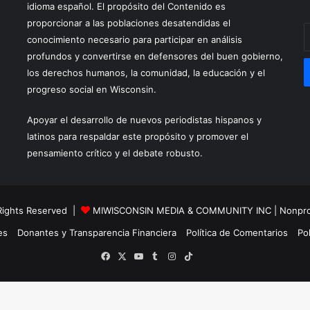
idioma español. El propósito del Contenido es
proporcionar a las poblaciones desatendidas el
E
conocimiento necesario para participar en análisis
y
profundos y convertirse en defensores del buen gobierno,
E
los derechos humanos, la comunidad, la educación y el
a
progreso social en Wisconsin.
Apoyar el desarrollo de nuevos periodistas hispanos y
latinos para respaldar este propósito y promover el
pensamiento crítico y el debate robusto.
 Rights Reserved |
MIWISCONSIN MEDIA & COMMUNITY INC
| Nonpr
es
Donantes y Transparencia Financiera
Política de Comentarios
Pol
TikTok
Facebook
X
YouTube
Tumblr
Instagram
TikTok