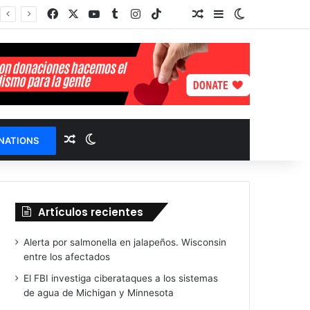
Facebook
X
YouTube
Tumblr
Instagram
TikTok
Random Article
Sidebar
Switch skin
TikTok
Select Language
▼
Random Article
Switch skin
NATIONS
Artículos recientes
Alerta por salmonella en jalapeños. Wisconsin
entre los afectados
El FBI investiga ciberataques a los sistemas
de agua de Michigan y Minnesota