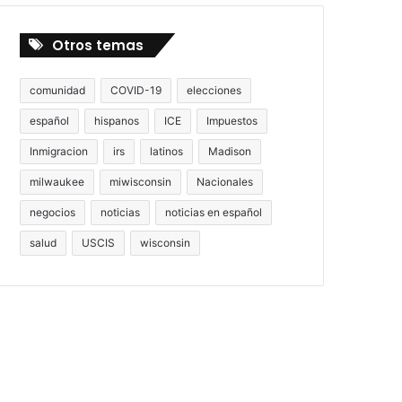
Otros temas
comunidad
COVID-19
elecciones
español
hispanos
ICE
Impuestos
Inmigracion
irs
latinos
Madison
milwaukee
miwisconsin
Nacionales
negocios
noticias
noticias en español
salud
USCIS
wisconsin