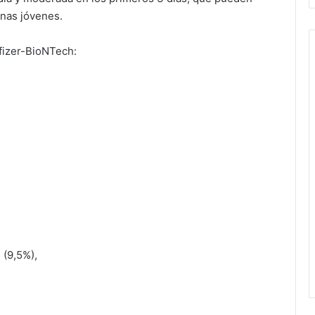
onas jóvenes.
fizer-BioNTech:
n (9,5%),