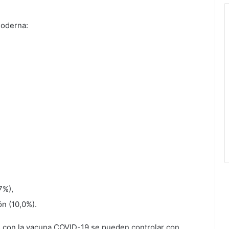
Moderna:
7%),
ón (10,0%).
s con la vacuna COVID-19 se pueden controlar con