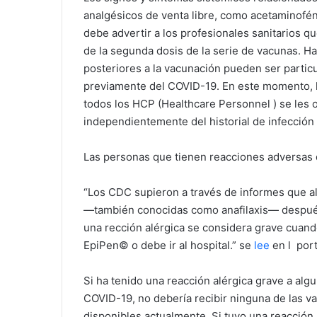
analgésicos de venta libre, como acetaminofén
debe advertir a los profesionales sanitarios 
de la segunda dosis de la serie de vacunas. H
posteriores a la vacunación pueden ser parti
previamente del COVID-19. En este momento,
todos los HCP (Healthcare Personnel ) se les
independientemente del historial de infección
Las personas que tienen reacciones adversas 
“Los CDC supieron a través de informes que a
—también conocidas como anafilaxis— después 
una rección alérgica se considera grave cuand
EpiPen
©
o debe ir al hospital.” se
lee
en l por
Si ha tenido una reacción alérgica grave a alg
COVID-19, no debería recibir ninguna de las 
disponibles actualmente. Si tuvo una reacción 