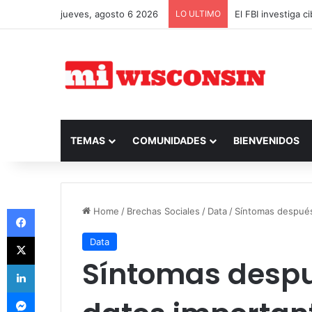
jueves, agosto 6 2026
LO ULTIMO
El FBI investiga 
TEMAS
COMUNIDADES
BIENVENIDOS
Facebook
Home
/
Brechas Sociales
/
Data
/
Síntomas después
X
Data
Síntomas despu
LinkedIn
Messenger