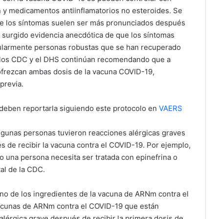
 y medicamentos antiinflamatorios no esteroides. Se
que los síntomas suelen ser más pronunciados después
a surgido evidencia anecdótica de que los síntomas
cularmente personas robustas que se han recuperado
 los CDC y el DHS continúan recomendando que a
 ofrezcan ambas dosis de la vacuna COVID-19,
 previa.
deben reportarla siguiendo este protocolo en
VAERS
lgunas personas tuvieron reacciones alérgicas graves
de recibir la vacuna contra el COVID-19. Por ejemplo,
o una persona necesita ser tratada con epinefrina o
tal de la CDC.
uno de los ingredientes de la vacuna de ARNm contra el
vacunas de ARNm contra el COVID-19 que están
alérgica grave después de recibir la primera dosis de