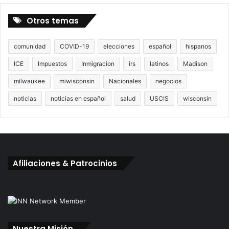
Otros temas
comunidad
COVID-19
elecciones
español
hispanos
ICE
Impuestos
Inmigracion
irs
latinos
Madison
milwaukee
miwisconsin
Nacionales
negocios
noticias
noticias en español
salud
USCIS
wisconsin
Afiliaciones & Patrocinios
Nuestra Misión