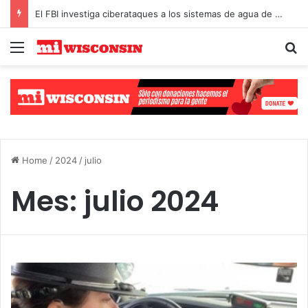
El FBI investiga ciberataques a los sistemas de agua de Michigan y Minnesota
Menu
S
Select Language
▼
Home
/
2024
/
julio
Mes:
julio 2024