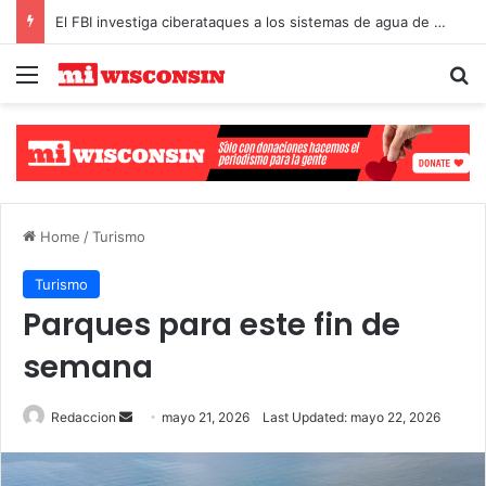
El FBI investiga ciberataques a los sistemas de agua de Michigan y Minnesota
Menu
Se
Select Language
▼
Home
/
Turismo
Turismo
Parques para este fin de
semana
Send
Redaccion
mayo 21, 2026
Last Updated: mayo 22, 2026
an
email