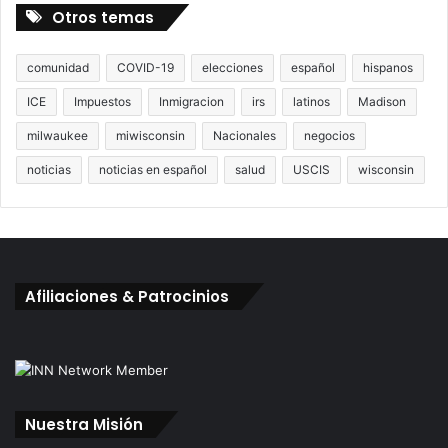
Otros temas
comunidad
COVID-19
elecciones
español
hispanos
ICE
Impuestos
Inmigracion
irs
latinos
Madison
milwaukee
miwisconsin
Nacionales
negocios
noticias
noticias en español
salud
USCIS
wisconsin
Afiliaciones & Patrocinios
Nuestra Misión