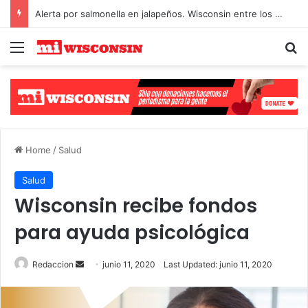
Alerta por salmonella en jalapeños. Wisconsin entre los afectados
Menu
S
Select Language
▼
Home
/
Salud
Salud
Wisconsin recibe fondos
para ayuda psicológica
Redaccion
S
junio 11, 2020
Last Updated: junio 11, 2020
e
n