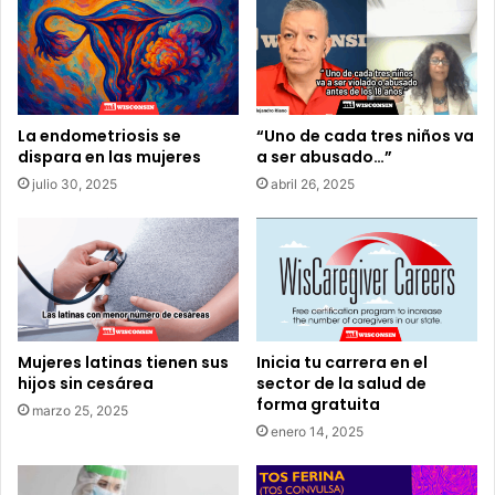
i
a
m
s
i
f
e
u
n
n
t
e
La endometriosis se
“Uno de cada tres niños va
o
dispara en las mujeres
a ser abusado…”
r
o
a
julio 30, 2025
abril 26, 2025
n
r
l
i
i
a
n
s
e
p
a
Mujeres latinas tienen sus
Inicia tu carrera en el
r
hijos sin cesárea
sector de la salud de
a
forma gratuita
n
marzo 25, 2025
i
enero 14, 2025
ñ
o