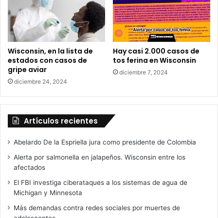
s
Wisconsin, en la lista de
Hay casi 2.000 casos de
estados con casos de
tos ferina en Wisconsin
gripe aviar
diciembre 7, 2024
diciembre 24, 2024
Artículos recientes
Abelardo De la Espriella jura como presidente de Colombia
Alerta por salmonella en jalapeños. Wisconsin entre los
afectados
El FBI investiga ciberataques a los sistemas de agua de
Michigan y Minnesota
Más demandas contra redes sociales por muertes de