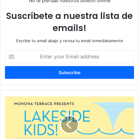
No te pierdas nuestros boletin online
Suscríbete a nuestra lista de
emails!
Escribe tu email abajo y revisa tu email inmediatamente
E
n
t
e
r
y
o
u
O
r
v
E
e
m
r
a
t
i
u
l
r