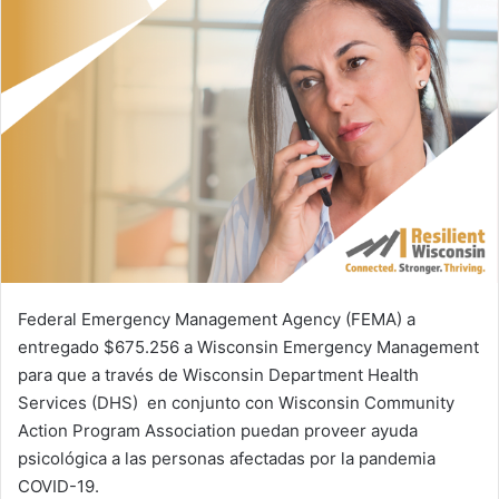
d
a
n
e
m
a
i
l
Federal Emergency Management Agency (FEMA) a
entregado $675.256 a Wisconsin Emergency Management
para que a través de Wisconsin Department Health
Services (DHS) en conjunto con Wisconsin Community
Action Program Association puedan proveer ayuda
psicológica a las personas afectadas por la pandemia
COVID-19.