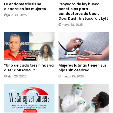
g
á
La endometriosis se
Proyecto de ley busca
r
dispara en las mujeres
beneficios para
n
a
conductores de Uber,
a
julio 30, 2025
DoorDash, Instacard y Lyft
m
r
a
e
mayo 28, 2025
d
c
e
i
S
b
u
i
b
r
s
p
i
a
“Uno de cada tres niños va
Mujeres latinas tienen sus
d
g
a ser abusado…”
hijos sin cesárea
i
o
o
abril 26, 2025
marzo 25, 2025
m
s
e
d
n
e
s
C
u
i
a
u
l