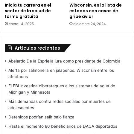
d
Inicia tu carrera en el
Wisconsin, en la lista de
a
sector de la salud de
estados con casos de
d
forma gratuita
gripe aviar
a
enero 14, 2025
diciembre 24, 2024
n
í
a
e
Artículos recientes
I
n
Abelardo De la Espriella jura como presidente de Colombia
t
e
Alerta por salmonella en jalapeños. Wisconsin entre los
g
afectados
r
El FBI investiga ciberataques a los sistemas de agua de
a
Michigan y Minnesota
c
i
Más demandas contra redes sociales por muertes de
ó
adolescentes
n
Detenidos podrían salir bajo fianza
Hasta el momento 86 beneficiarios de DACA deportados