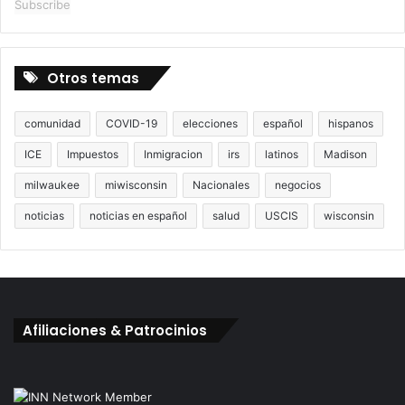
Subscribe
Otros temas
comunidad
COVID-19
elecciones
español
hispanos
ICE
Impuestos
Inmigracion
irs
latinos
Madison
milwaukee
miwisconsin
Nacionales
negocios
noticias
noticias en español
salud
USCIS
wisconsin
Afiliaciones & Patrocinios