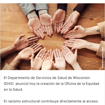
e
n
d
a
n
e
m
a
i
l
El Departmento de Servicios de Salud de Wisconsin
(DHS) anunció hoy la creación de la Oficina de la Equidad
en la Salud.
El racismo estructural contribuye directamente al acceso