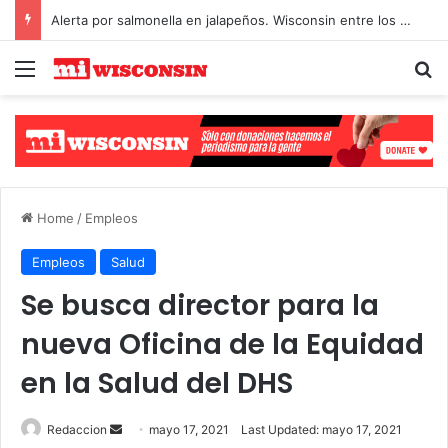
Alerta por salmonella en jalapeños. Wisconsin entre los afectados
Menu
S
Select Language
▼
Home
/
Empleos
Empleos
Salud
Se busca director para la
nueva Oficina de la Equidad
en la Salud del DHS
Redaccion
S
mayo 17, 2021
Last Updated: mayo 17, 2021