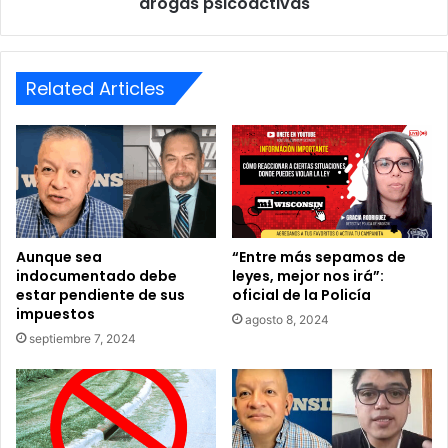
c
drogas psicoactivas
e
o
a
n
l
s
c
i
Related Articles
o
n
h
?
o
l
m
a
t
a
m
Aunque sea
“Entre más sepamos de
indocumentado debe
leyes, mejor nos irá”:
á
estar pendiente de sus
oficial de la Policía
s
impuestos
g
agosto 8, 2024
e
septiembre 7, 2024
n
t
e
q
u