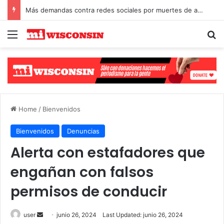
Más demandas contra redes sociales por muertes de adolescentes
Menu
S
Select Language
▼
Home
/
Bienvenidos
Bienvenidos
Denuncias
Alerta con estafadores que
engañan con falsos
permisos de conducir
user
S
junio 26, 2024
Last Updated: junio 26, 2024