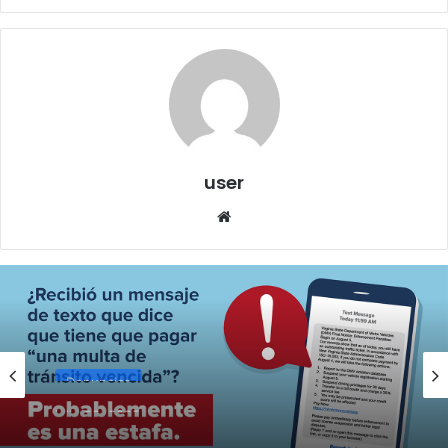
user
We
bsi
te
Denuncias
julio 22, 2025
FTC alerta sobre mensajes de texto