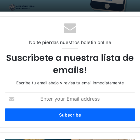
No te pierdas nuestros boletin online
Suscríbete a nuestra lista de
emails!
Escribe tu email abajo y revisa tu email inmediatamente
E
n
t
e
r
y
o