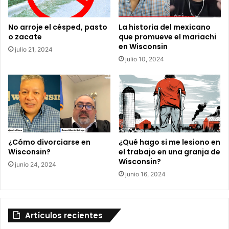
e
l
No arroje el césped, pasto
La historia del mexicano
a
o zacate
que promueve el mariachi
s
en Wisconsin
julio 21, 2024
d
julio 10, 2024
r
o
g
a
s
p
s
i
¿Cómo divorciarse en
¿Qué hago si me lesiono en
c
Wisconsin?
el trabajo en una granja de
o
Wisconsin?
junio 24, 2024
a
junio 16, 2024
c
t
i
v
Artículos recientes
a